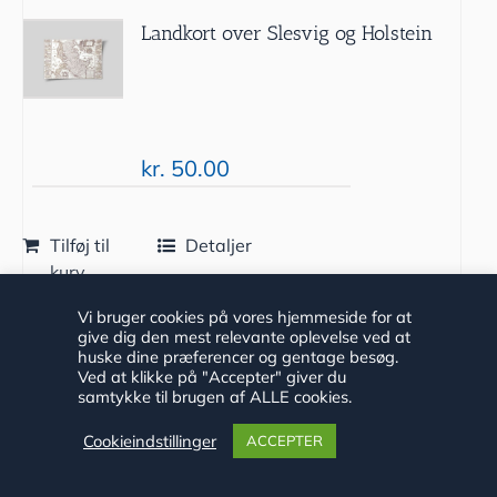
Landkort over Slesvig og Holstein
kr.
50.00
Tilføj til
Detaljer
kurv
Vi bruger cookies på vores hjemmeside for at
give dig den mest relevante oplevelse ved at
huske dine præferencer og gentage besøg.
Ved at klikke på "Accepter" giver du
samtykke til brugen af ALLE cookies.
Cookieindstillinger
ACCEPTER
“Krigen i Haderslev” af Hans Vilhelm
Bang