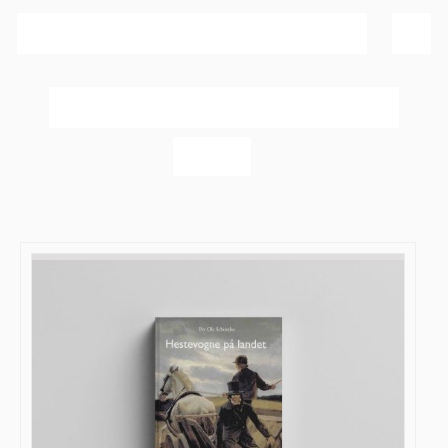
Sortér efter
Dato
Vis
40 produkter