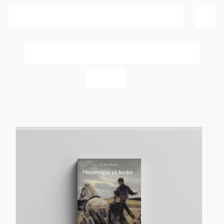
Sortér efter
Dato
Vis
20 produkter