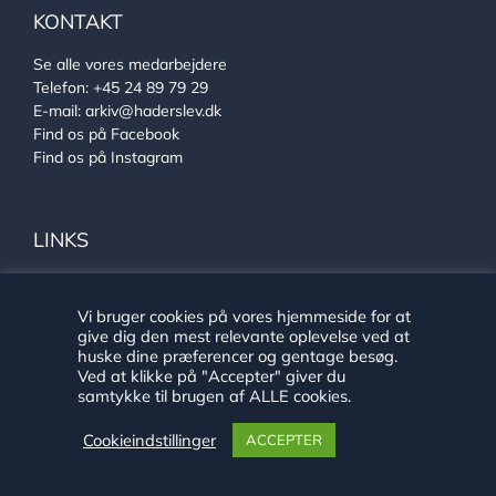
KONTAKT
Se alle vores medarbejdere
Telefon:
+45 24 89 79 29
E-mail:
arkiv@haderslev.dk
Find os på Facebook
Find os på Instagram
LINKS
Ehlers Samlingen
Von Oberbergs hus
Vi bruger cookies på vores hjemmeside for at
Sønderjysk arkivsamarbejde
give dig den mest relevante oplevelse ved at
huske dine præferencer og gentage besøg.
Ved at klikke på "Accepter" giver du
samtykke til brugen af ALLE cookies.
Cookieindstillinger
ACCEPTER
Copyright 2020 Historie Haderslev