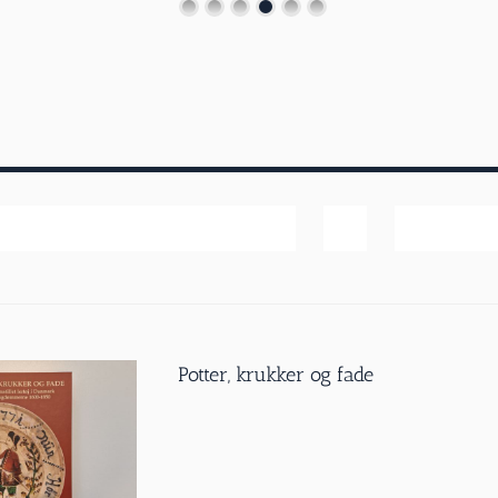
Pris
Vis
40 produk
Potter, krukker og fade