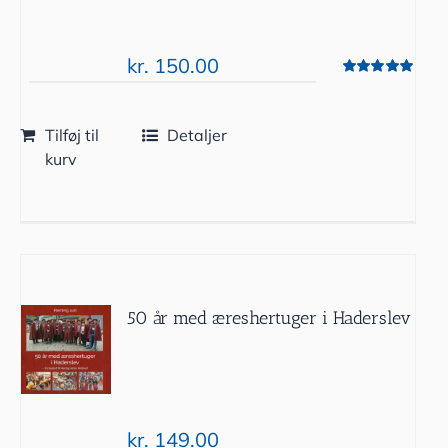
kr.
150.00
Vurderet
5.00
ud af 5
Tilføj til
Detaljer
kurv
50 år med æreshertuger i Haderslev
kr.
149.00