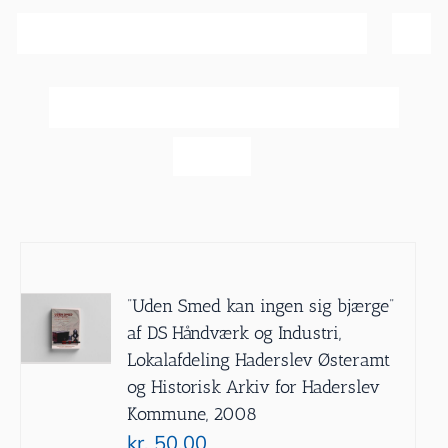
Sortér efter
Navn
Vis
20 produkter
”Uden Smed kan ingen sig bjærge”
af DS Håndværk og Industri,
Lokalafdeling Haderslev Østeramt
og Historisk Arkiv for Haderslev
Kommune, 2008
kr.
50.00