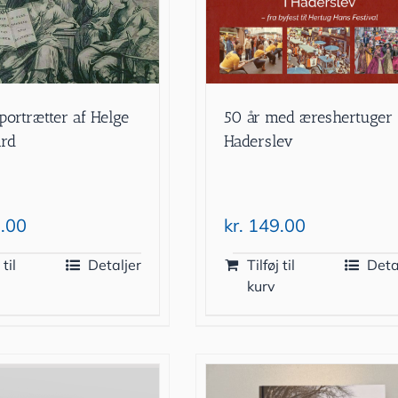
portrætter af Helge
50 år med æreshertuger 
ard
Haderslev
.00
kr.
149.00
 til
Detaljer
Tilføj til
Deta
kurv