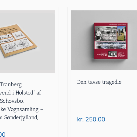
Den tavse tragedie
Tranberg,
end i Holsted” af
 Schovsbo,
ske Vognsamling –
Sønderjylland,
kr.
250.00
00