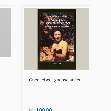
Grænseløs i grænselandet
kr.
100.00