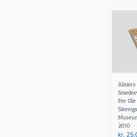
Almers 
Smedesv
Per Ole
Slesvig
Museum 
2010
kr.
25.