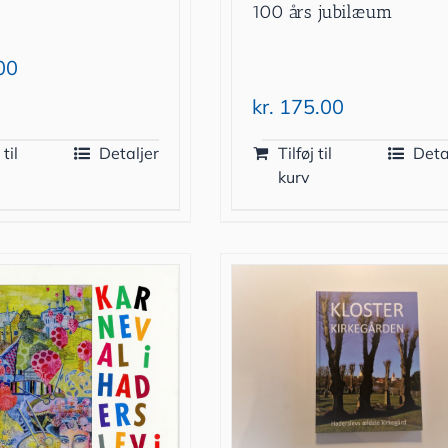
100 års jubilæum
00
kr.
175.00
 til
Detaljer
Tilføj til
Deta
kurv