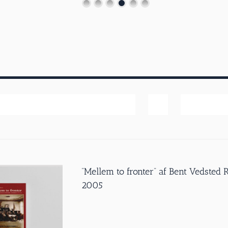
Bedømmelse
Vis
20 produk
”Mellem to fronter” af Bent Vedsted
2005