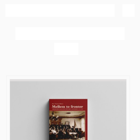
Sortér efter
Bedømmelse
Vis
20 produkter