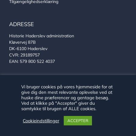
Tilgængelighedserklæring
ADRESSE
Historie Haderslev administration
Kløvervej 87B
DK-6100 Haderslev
CVR: 29189757
EAN: 579 800 522 4037
KONTAKT
Vi bruger cookies på vores hjemmeside for at
give dig den mest relevante oplevelse ved at
Se alle vores medarbejdere
huske dine præferencer og gentage besøg.
Telefon:
+45 24 89 79 29
Ved at klikke på "Accepter" giver du
E-mail:
arkiv@haderslev.dk
samtykke til brugen af ALLE cookies.
Find os på Facebook
Cookieindstillinger
ACCEPTER
Find os på Instagram