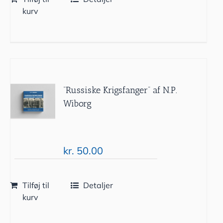
kurv
“Russiske Krigsfanger” af N.P.
Wiborg
kr.
50.00
Tilføj til
Detaljer
kurv