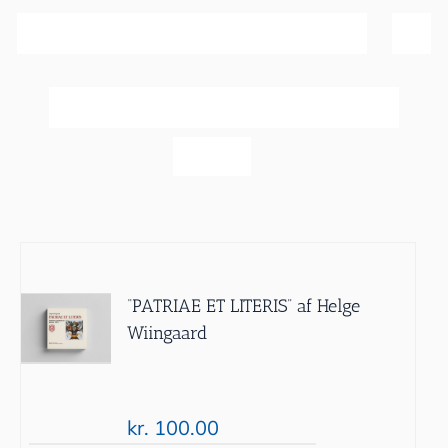
Sortér efter
Popularitet
Vis
40 produkter
“PATRIAE ET LITERIS” af Helge
Wiingaard
kr.
100.00