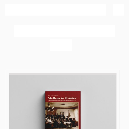
Sortér efter
Bedømmelse
Vis
40 produkter