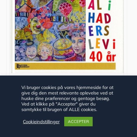
Karneval i Haderslev i 40 år
Vi bruger cookies på vores hjemmeside for at
give dig den mest relevante oplevelse ved at
huske dine præferencer og gentage besøg.
Ved at klikke på "Accepter" giver du
samtykke til brugen af ALLE cookies.
kr.
175.00
Cookieindstillinger
ACCEPTER
Tilføj til kurv
Detaljer