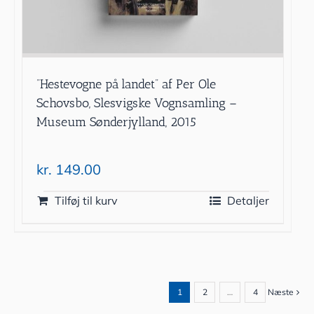
”Hestevogne på landet” af Per Ole
Schovsbo, Slesvigske Vognsamling –
Museum Sønderjylland, 2015
kr.
149.00
Tilføj til kurv
Detaljer
1
2
…
4
Næste