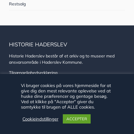
Restsalg
HISTORIE HADERSLEV
Historie Haderslev består af et arkiv og to museer med
ansvarsområde i Haderslev Kommune.
Tilgængelighedserklæring
Vi bruger cookies på vores hjemmeside for at
give dig den mest relevante oplevelse ved at
ADRESSE
huske dine præferencer og gentage besøg.
Ved at klikke på "Accepter" giver du
Historie Haderslev administration
samtykke til brugen af ALLE cookies.
Kløvervej 87B
Cookieindstillinger
DK-6100 Haderslev
ACCEPTER
CVR: 29189757
EAN: 579 800 522 4037