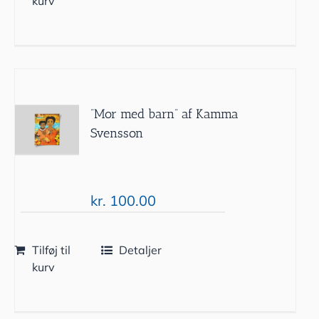
kurv
”Mor med barn” af Kamma
Svensson
kr.
100.00
Tilføj til
Detaljer
kurv