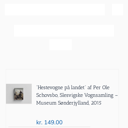
Sortér efter
Dato
Vis
40 produkter
”Hestevogne på landet” af Per Ole
Schovsbo, Slesvigske Vognsamling –
Museum Sønderjylland, 2015
kr.
149.00