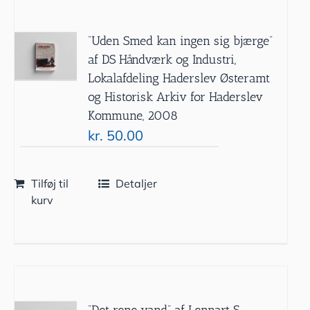
”Uden Smed kan ingen sig bjærge”
af DS Håndværk og Industri,
Lokalafdeling Haderslev Østeramt
og Historisk Arkiv for Haderslev
Kommune, 2008
kr.
50.00
Tilføj til
Detaljer
kurv
”Det rene vand” af Lennart S.