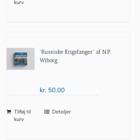
kurv
“Russiske Krigsfanger” af N.P.
Wiborg
kr.
50.00
Tilføj til
Detaljer
kurv