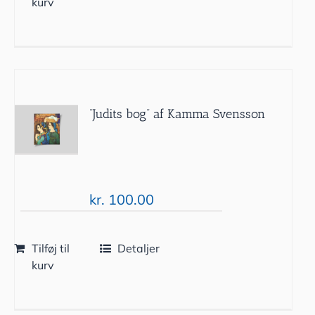
kurv
”Judits bog” af Kamma Svensson
kr.
100.00
Tilføj til
Detaljer
kurv