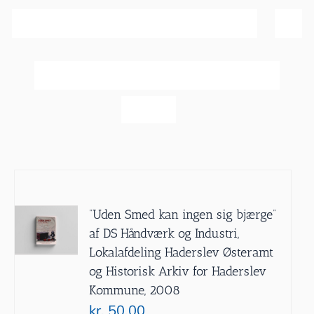
Sortér efter
Pris
Vis
20 produkter
”Uden Smed kan ingen sig bjærge”
af DS Håndværk og Industri,
Lokalafdeling Haderslev Østeramt
og Historisk Arkiv for Haderslev
Kommune, 2008
kr.
50.00