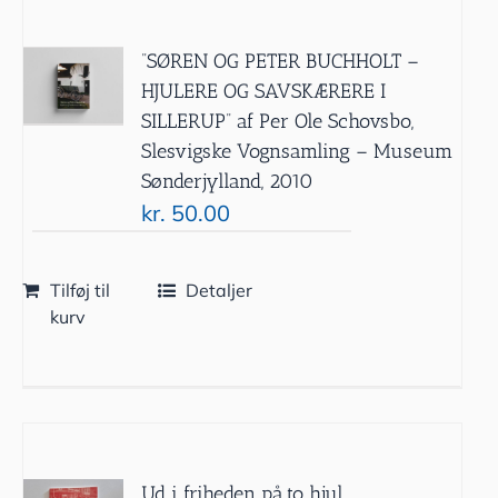
”SØREN OG PETER BUCHHOLT –
HJULERE OG SAVSKÆRERE I
SILLERUP” af Per Ole Schovsbo,
Slesvigske Vognsamling – Museum
Sønderjylland, 2010
kr.
50.00
Tilføj til
Detaljer
kurv
Ud i friheden på to hjul