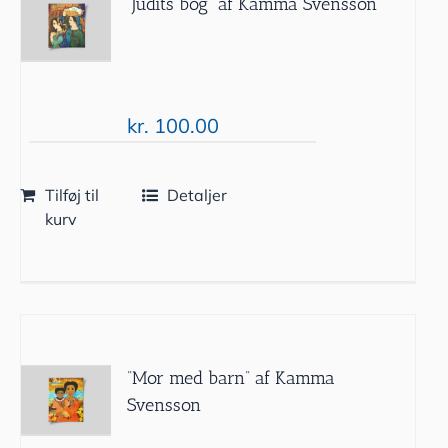
”Judits bog” af Kamma Svensson
kr.
100.00
Tilføj til
Detaljer
kurv
”Mor med barn” af Kamma
Svensson