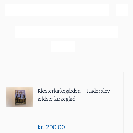
Sortér efter
Dato
Vis
20 produkter
Klosterkirkegården – Haderslev
ældste kirkegård
kr.
200.00