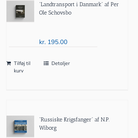
“Landtransport i Danmark” af Per
Ole Schovsbo
kr.
195.00
Tilføj til
Detaljer
kurv
“Russiske Krigsfanger” af N.P.
Wiborg