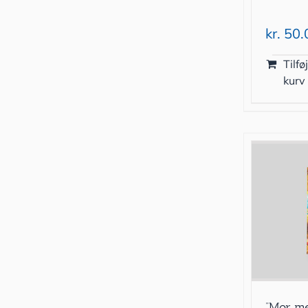
kr.
50.
Tilføj
kurv
”Mor m