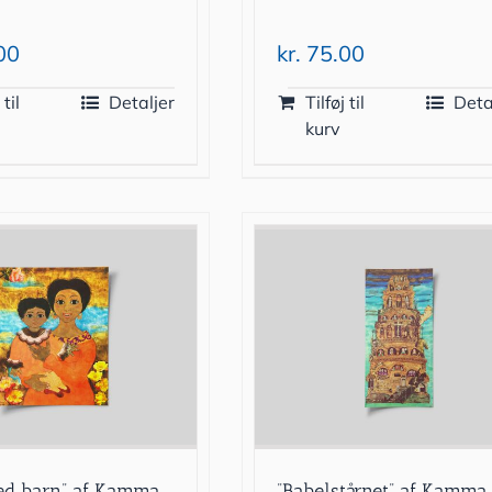
00
kr.
75.00
 til
Detaljer
Tilføj til
Deta
kurv
ed barn” af Kamma
”Babelstårnet” af Kamma