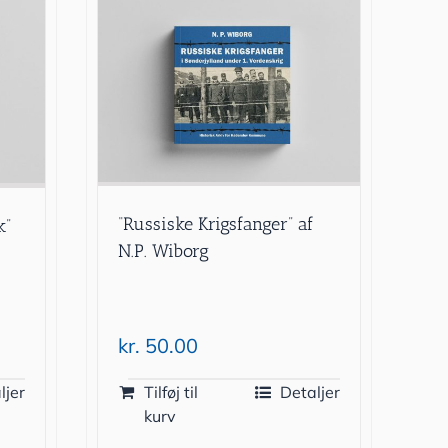
“Russiske Krigsfanger” af
k”
N.P. Wiborg
kr.
50.00
ljer
Tilføj til
Detaljer
kurv