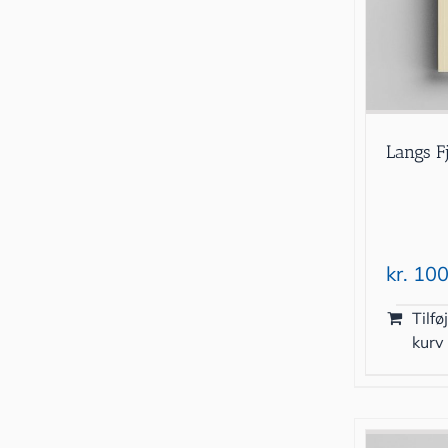
Langs F
kr.
100
Tilføj
kurv