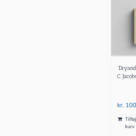
“Dryand
C. Jaco
kr.
100
Tilføj
kurv