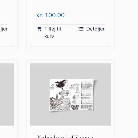
kr.
100.00
ljer
Tilføj til
Detaljer
kurv
”København” af Kamma