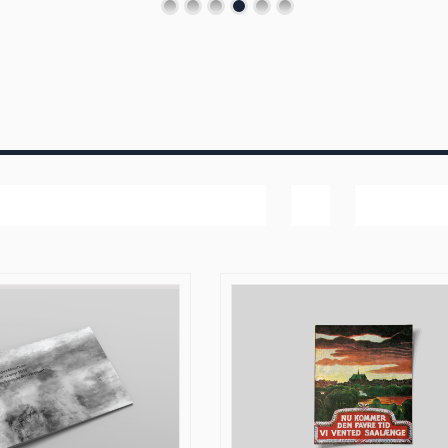
Bedømmelse
Vis
40 produk