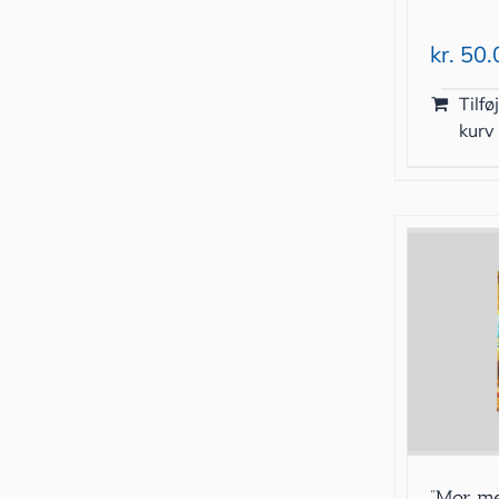
kr.
50.
Tilføj
kurv
”Mor m