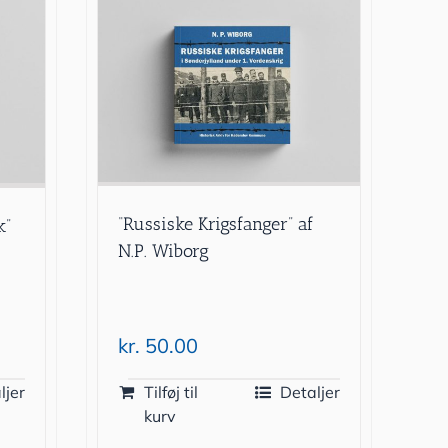
“Russiske Krigsfanger” af
k”
N.P. Wiborg
kr.
50.00
ljer
Tilføj til
Detaljer
kurv