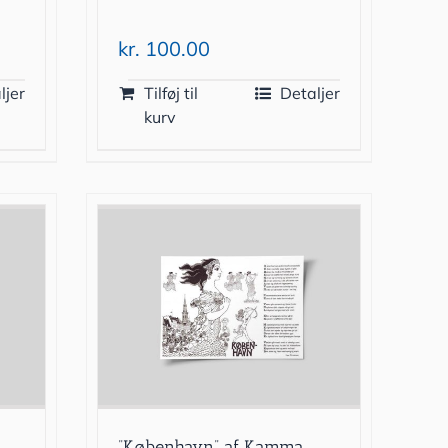
kr.
100.00
ljer
Tilføj til
Detaljer
kurv
”København” af Kamma