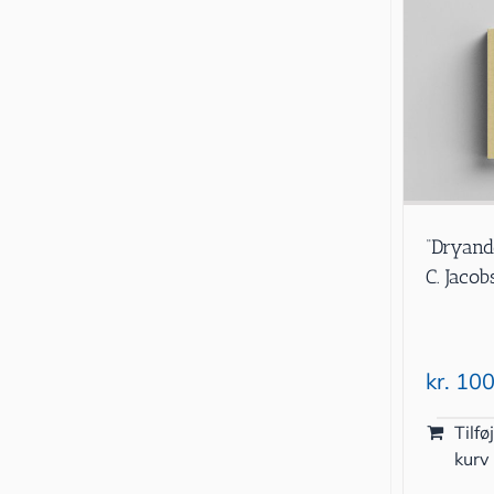
“Dryand
C. Jaco
kr.
100
Tilføj
kurv