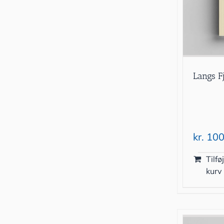
Langs F
kr.
100
Tilføj
kurv