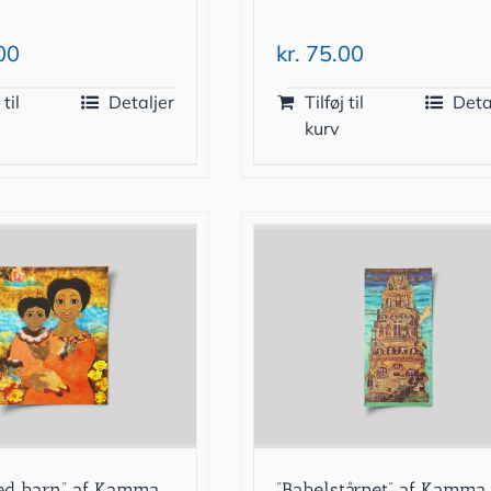
00
kr.
75.00
 til
Detaljer
Tilføj til
Deta
kurv
ed barn” af Kamma
”Babelstårnet” af Kamma