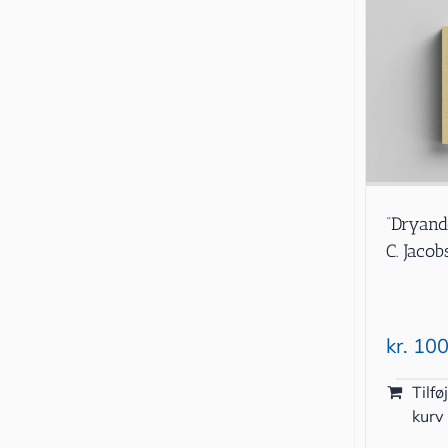
“Dryand
C. Jaco
kr.
100
Tilføj
kurv