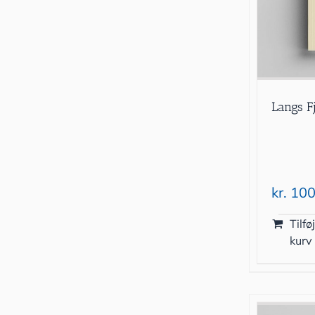
Langs F
kr.
100
Tilføj
kurv