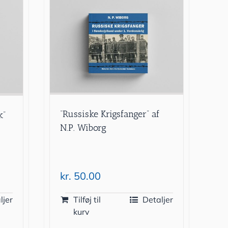
“Russiske Krigsfanger” af
k”
N.P. Wiborg
kr.
50.00
ljer
Tilføj til
Detaljer
kurv