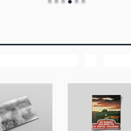
Bedømmelse
Vis
40 produk