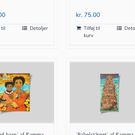
00
kr.
75.00
 til
Detaljer
Tilføj til
Deta
kurv
ed barn” af Kamma
”Babelstårnet” af Kamma