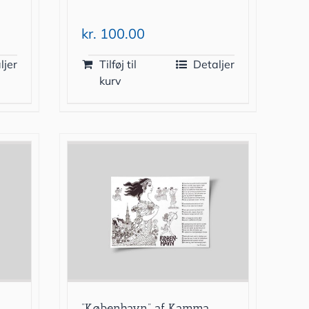
kr.
100.00
ljer
Tilføj til
Detaljer
kurv
”København” af Kamma