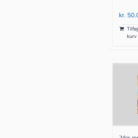
kr.
50.
Tilføj
kurv
”Mor m