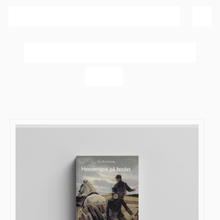
Sortér efter
Dato
Vis
40 produkter