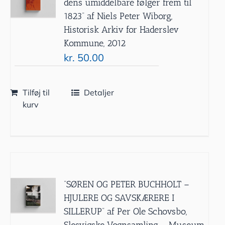
dens umiddelbare følger frem til
1823” af Niels Peter Wiborg,
Historisk Arkiv for Haderslev
Kommune, 2012
kr.
50.00
Tilføj til
Detaljer
kurv
”SØREN OG PETER BUCHHOLT –
HJULERE OG SAVSKÆRERE I
SILLERUP” af Per Ole Schovsbo,
Slesvigske Vognsamling – Museum