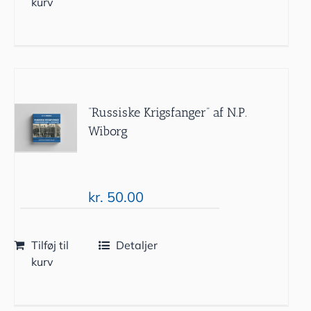
kurv
“Russiske Krigsfanger” af N.P.
Wiborg
kr.
50.00
Tilføj til
Detaljer
kurv