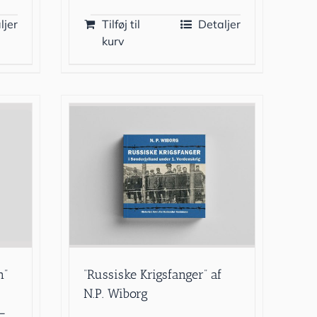
ljer
Tilføj til
Detaljer
kurv
n”
“Russiske Krigsfanger” af
N.P. Wiborg
–