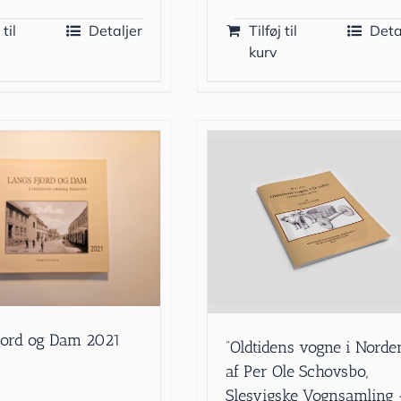
 til
Detaljer
Tilføj til
Deta
kurv
jord og Dam 2021
”Oldtidens vogne i Norde
af Per Ole Schovsbo,
Slesvigske Vognsamling 