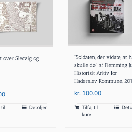
”Soldaten, der vidste, at 
t over Slesvig og
skulle dø” af Flemming Ju
n
Historisk Arkiv for
Haderslev Kommune, 20
kr.
100.00
00
 til
Detaljer
Tilføj til
Deta
kurv