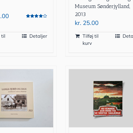
Museum Sønderjylland,
2013
.00
kr.
25.00
Vurderet
4.00
ud af 5
 til
Detaljer
Tilføj til
Deta
kurv