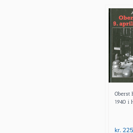
Oberst H
1940 i 
kr.
225