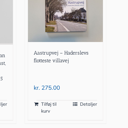
Aastrupvej – Haderslevs
han
flotteste villavej
st,
15
kr.
275.00
ljer
Tilføj til
Detaljer
kurv