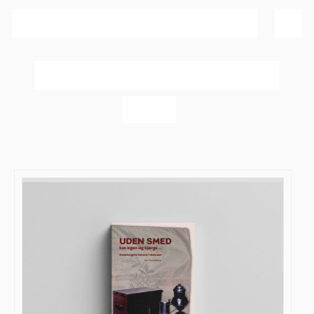
Sortér efter
Navn
Vis
40 produkter