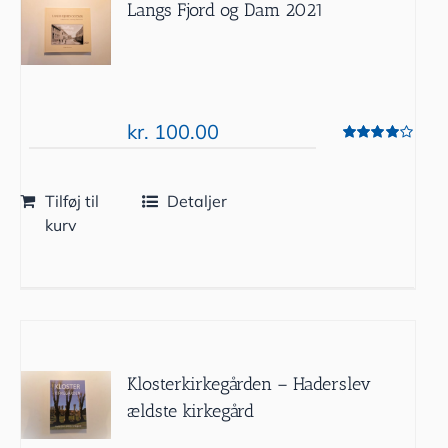
Langs Fjord og Dam 2021
kr.
100.00
Vurderet
4.00
ud af 5
Tilføj til
Detaljer
kurv
Klosterkirkegården – Haderslev
ældste kirkegård