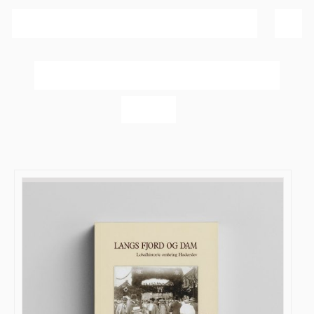
Sortér efter
Navn
Vis
20 produkter