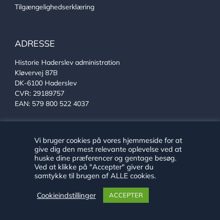
Tilgængelighedserklæring
ADRESSE
Historie Haderslev administration
Kløvervej 87B
DK-6100 Haderslev
CVR: 29189757
EAN: 579 800 522 4037
KONTAKT
Vi bruger cookies på vores hjemmeside for at
give dig den mest relevante oplevelse ved at
huske dine præferencer og gentage besøg.
Se alle vores medarbejdere
Ved at klikke på "Accepter" giver du
Telefon:
+45 24 89 79 29
samtykke til brugen af ALLE cookies.
E-mail:
arkiv@haderslev.dk
Find os på Facebook
Cookieindstillinger
ACCEPTER
Find os på Instagram