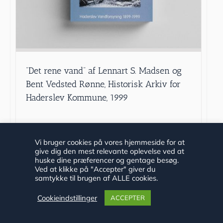
”Det rene vand” af Lennart S. Madsen og
Bent Vedsted Rønne, Historisk Arkiv for
Haderslev Kommune, 1999
kr.
40.00
Vi bruger cookies på vores hjemmeside for at
give dig den mest relevante oplevelse ved at
Tilføj til kurv
Detaljer
huske dine præferencer og gentage besøg.
Ved at klikke på "Accepter" giver du
samtykke til brugen af ALLE cookies.
Cookieindstillinger
ACCEPTER