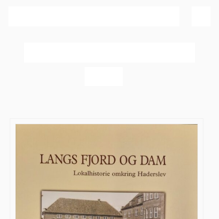
Sortér efter
Navn
Vis
40 produkter