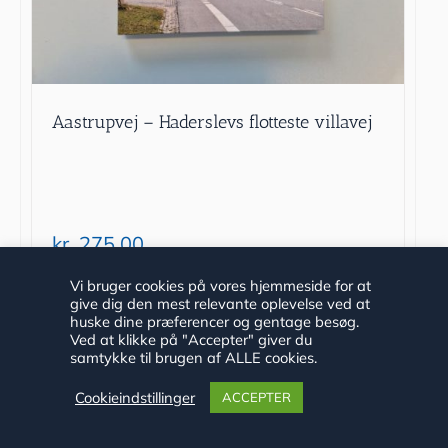
Aastrupvej – Haderslevs flotteste villavej
kr.
275.00
Vi bruger cookies på vores hjemmeside for at
Tilføj til kurv
Detaljer
give dig den mest relevante oplevelse ved at
huske dine præferencer og gentage besøg.
Ved at klikke på "Accepter" giver du
samtykke til brugen af ALLE cookies.
Cookieindstillinger
ACCEPTER