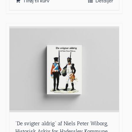
Tilføj til kurv
Detaljer
”De svigter aldrig” af Niels Peter Wiborg,
Historisk Arkiv for Haderslev Kommune,