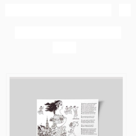
Sortér efter
Dato
Vis
40 produkter