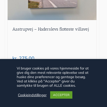
Aastrupvej – Haderslevs flotteste villavej
kr.
275.00
Vi bruger cookies på vores hjemmeside for at
Tilføj til kurv
Detaljer
give dig den mest relevante oplevelse ved at
huske dine præferencer og gentage besøg.
Ved at klikke på "Accepter" giver du
samtykke til brugen af ALLE cookies.
Cookieindstillinger
ACCEPTER