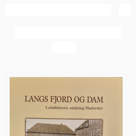
Sortér efter
Navn
Vis
40 produkter