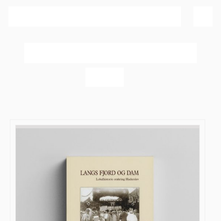
Sortér efter
Navn
Vis
20 produkter