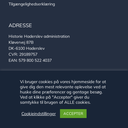
Tilgængelighedserklæring
ADRESSE
Historie Haderslev administration
Kløvervej 87B
DK-6100 Haderslev
CVR: 29189757
EAN: 579 800 522 4037
KONTAKT
Vi bruger cookies på vores hjemmeside for at
give dig den mest relevante oplevelse ved at
huske dine præferencer og gentage besøg.
Se alle vores medarbejdere
Ved at klikke på "Accepter" giver du
Telefon:
+45 24 89 79 29
samtykke til brugen af ALLE cookies.
E-mail:
arkiv@haderslev.dk
Find os på Facebook
Cookieindstillinger
ACCEPTER
Find os på Instagram