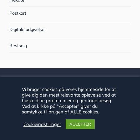
Postkort
Digitale udgivelser
Restsalg
HISTORIE HADERSLEV
Vi bruger cookies på vores hjemmeside for at
give dig den mest relevante oplevelse ved at
Historie Haderslev består af et arkiv og to museer med
huske dine præferencer og gentage besøg.
Ved at klikke på "Accepter" giver du
ansvarsområde i Haderslev Kommune.
samtykke til brugen af ALLE cookies.
Tilgængelighedserklæring
Cookieindstillinger
ACCEPTER