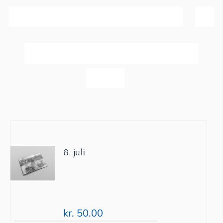
Sortér efter
Bedømmelse
Vis
20 produkter
8. juli
kr.
50.00