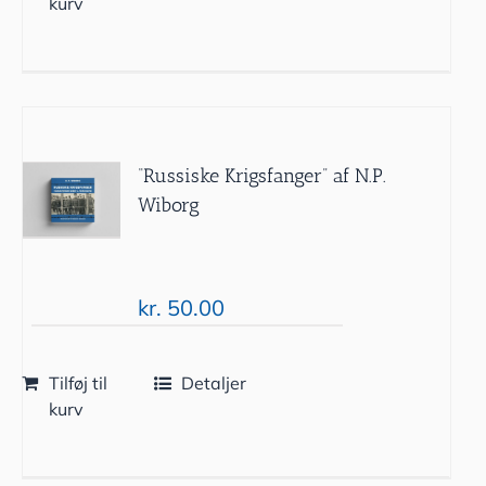
kurv
“Russiske Krigsfanger” af N.P.
Wiborg
kr.
50.00
Tilføj til
Detaljer
kurv