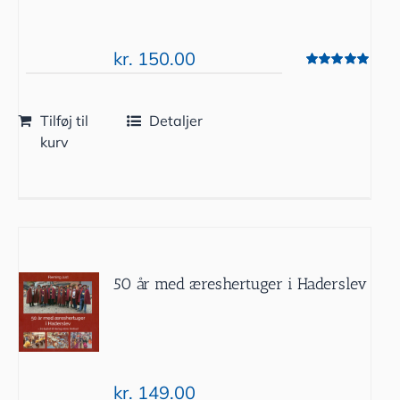
kr.
150.00
Vurderet
5.00
ud af 5
Tilføj til
Detaljer
kurv
50 år med æreshertuger i Haderslev
kr.
149.00