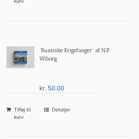
kurv
“Russiske Krigsfanger” af N.P.
Wiborg
kr.
50.00
Tilføj til
Detaljer
kurv