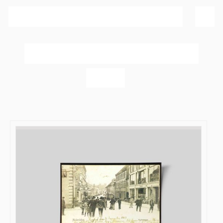
Sortér efter
Pris
Vis
40 produkter