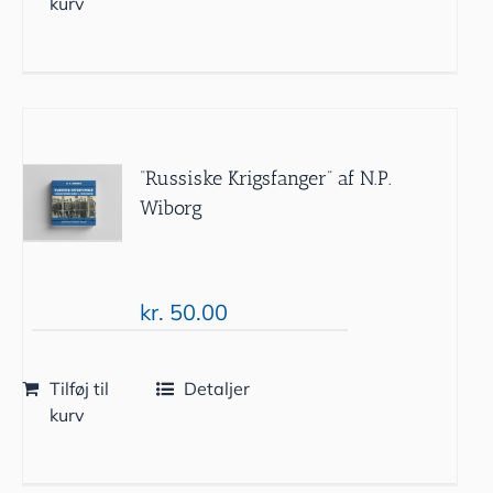
kurv
“Russiske Krigsfanger” af N.P.
Wiborg
kr.
50.00
Tilføj til
Detaljer
kurv