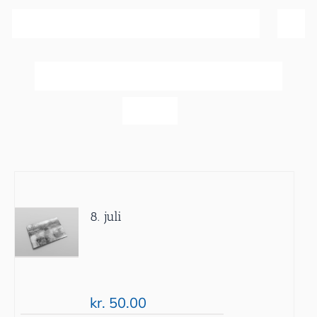
Sortér efter
Bedømmelse
Vis
40 produkter
8. juli
kr.
50.00