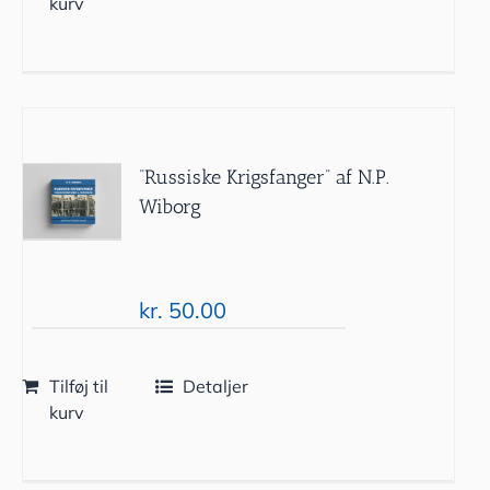
kurv
“Russiske Krigsfanger” af N.P.
Wiborg
kr.
50.00
Tilføj til
Detaljer
kurv