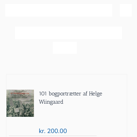
Sortér efter
Navn
Vis
20 produkter
101 bogportrætter af Helge
Wiingaard
kr.
200.00