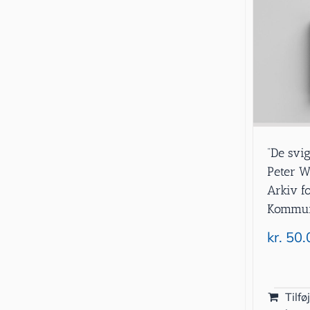
”De svig
Peter W
Arkiv f
Kommun
kr.
50.
Tilføj