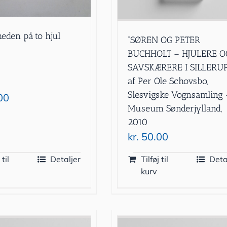
heden på to hjul
”SØREN OG PETER
BUCHHOLT – HJULERE O
SAVSKÆRERE I SILLERUP
af Per Ole Schovsbo,
Slesvigske Vognsamling 
00
Museum Sønderjylland,
2010
kr.
50.00
 til
Detaljer
Tilføj til
Deta
kurv