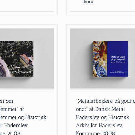
kurv
ien om
”Metalarbejdere på godt 
jemmet” af
ondt” af Dansk Metal
jemmet og Historisk
Haderslev og Historisk
or Haderslev
Arkiv for Haderslev
e, 2008
Kommune, 2008