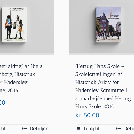
ter aldrig” af Niels
”Hertug Hans Skole –
iborg, Historisk
Skolefortællinger” af
or Haderslev
Historisk Arkiv for
e, 2015
Haderslev Kommune i
samarbejde med Hertug
00
Hans Skole, 2010
kr.
50.00
 til
Detaljer
Tilføj til
Deta