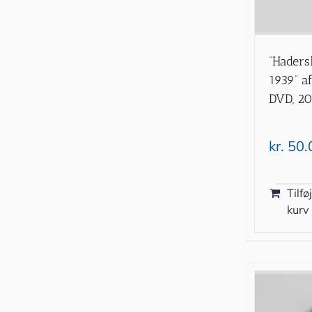
”Haders
1939” af
DVD, 20
kr.
50.
Tilføj
kurv