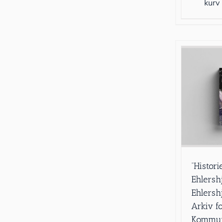
kurv
”Histor
Ehlersh
Ehlersh
Arkiv f
Kommun