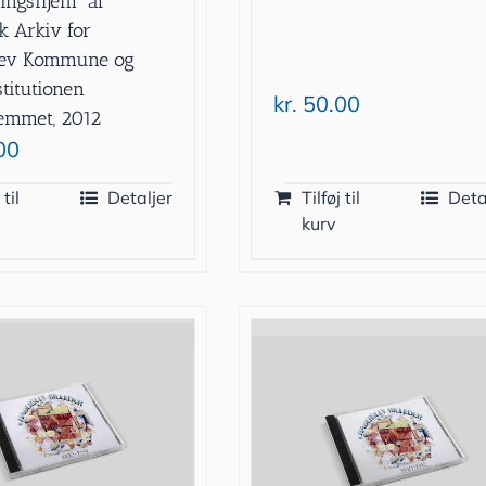
ingshjem” af
k Arkiv for
lev Kommune og
titutionen
kr.
50.00
emmet, 2012
00
 til
Detaljer
Tilføj til
Deta
kurv