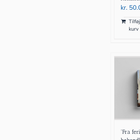
kr.
50.
Tilføj
kurv
”Fra fer