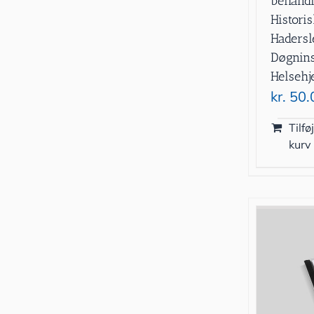
behandl
Historis
Haders
Døgnins
Helsehj
kr.
50.
Tilføj
kurv