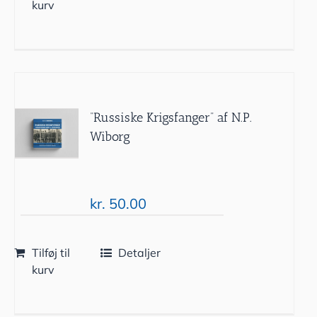
kurv
“Russiske Krigsfanger” af N.P.
Wiborg
kr.
50.00
Tilføj til
Detaljer
kurv