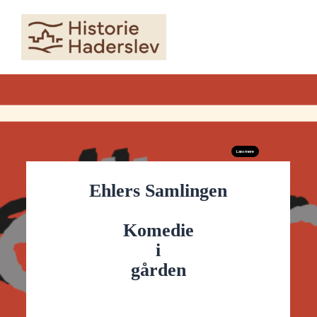
Skip
to
content
Læs mere
Ehlers Samlingen
Komedie
i
gården