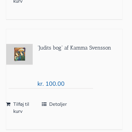
kurv
”Judits bog” af Kamma Svensson
kr.
100.00
Tilføj til
Detaljer
kurv