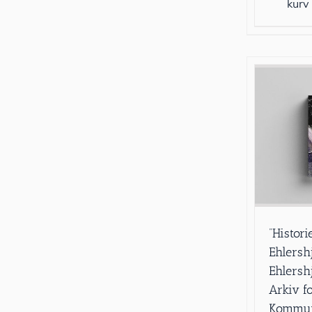
kurv
”Histor
Ehlersh
Ehlersh
Arkiv f
Kommun