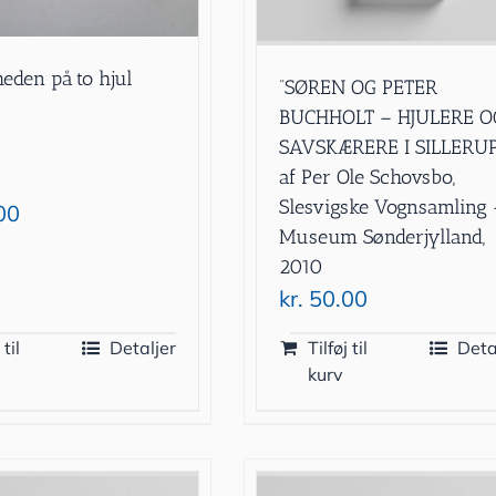
heden på to hjul
”SØREN OG PETER
BUCHHOLT – HJULERE O
SAVSKÆRERE I SILLERUP
af Per Ole Schovsbo,
Slesvigske Vognsamling 
00
Museum Sønderjylland,
2010
kr.
50.00
 til
Detaljer
Tilføj til
Deta
kurv