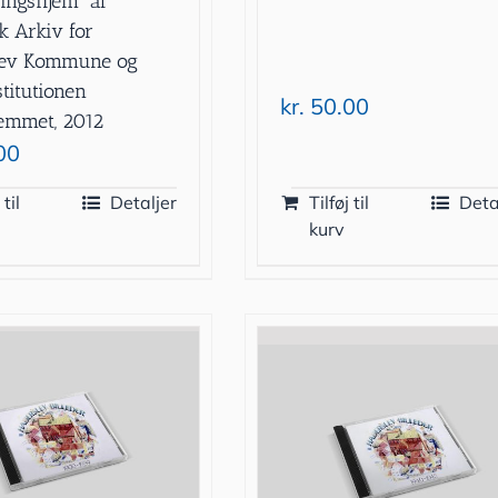
ingshjem” af
k Arkiv for
lev Kommune og
titutionen
kr.
50.00
emmet, 2012
00
 til
Detaljer
Tilføj til
Deta
kurv