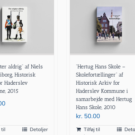
ter aldrig” af Niels
”Hertug Hans Skole –
iborg, Historisk
Skolefortællinger” af
or Haderslev
Historisk Arkiv for
e, 2015
Haderslev Kommune i
samarbejde med Hertug
00
Hans Skole, 2010
kr.
50.00
 til
Detaljer
Tilføj til
Deta