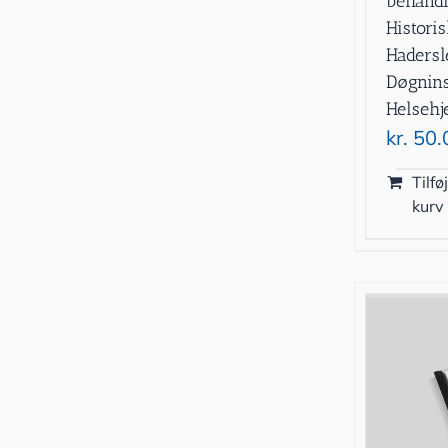
behandl
Historis
Haders
Døgnins
Helsehj
kr.
50.
Tilføj
kurv