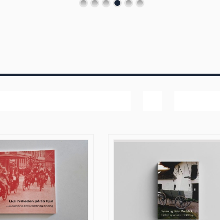
Pris
Vis
40 produk