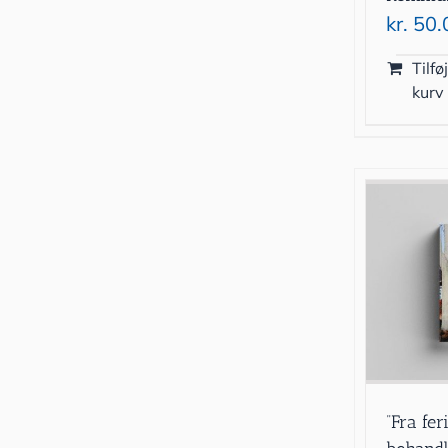
kr.
50.
Tilføj
kurv
”Fra fer