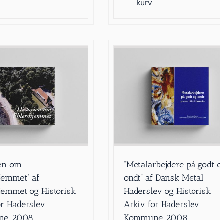
kurv
ien om
”Metalarbejdere på godt 
jemmet” af
ondt” af Dansk Metal
jemmet og Historisk
Haderslev og Historisk
or Haderslev
Arkiv for Haderslev
e, 2008
Kommune, 2008