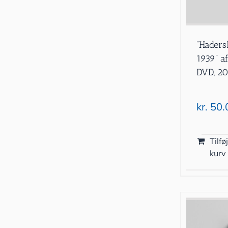
”Haders
1939” af
DVD, 20
kr.
50.
Tilføj
kurv