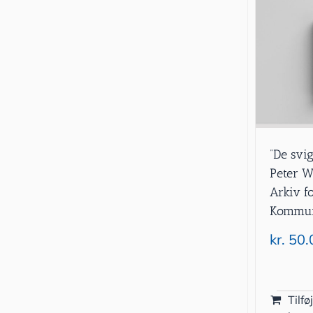
”De svig
Peter W
Arkiv f
Kommun
kr.
50.
Tilføj