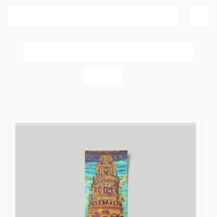
Sortér efter
Navn
Vis
40 produkter