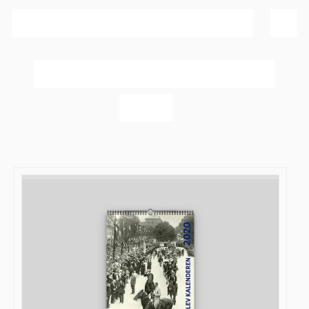
Sortér efter
Dato
Vis
40 produkter