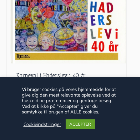
Karneval i Haderslev i 40 år
Vi bruger cookies på vores hjemmeside for at
give dig den mest relevante oplevelse ved at
huske dine præferencer og gentage besøg.
Ved at klikke på "Accepter" giver du
samtykke til brugen af ALLE cookies.
kr.
175.00
Cookieindstillinger
ACCEPTER
Tilføj til kurv
Detaljer