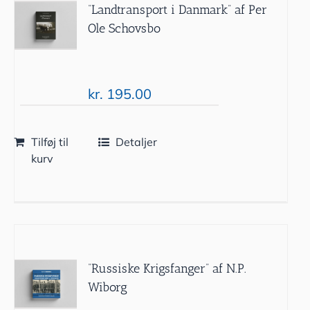
“Landtransport i Danmark” af Per
Ole Schovsbo
kr.
195.00
Tilføj til
Detaljer
kurv
“Russiske Krigsfanger” af N.P.
Wiborg