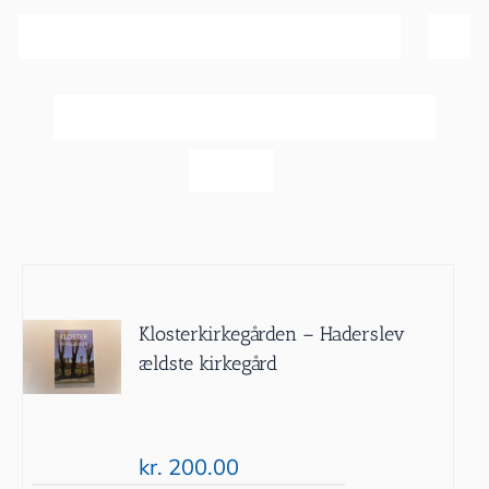
Sortér efter
Dato
Vis
20 produkter
Klosterkirkegården – Haderslev
ældste kirkegård
kr.
200.00