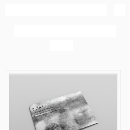
Sortér efter
Bedømmelse
Vis
20 produkter