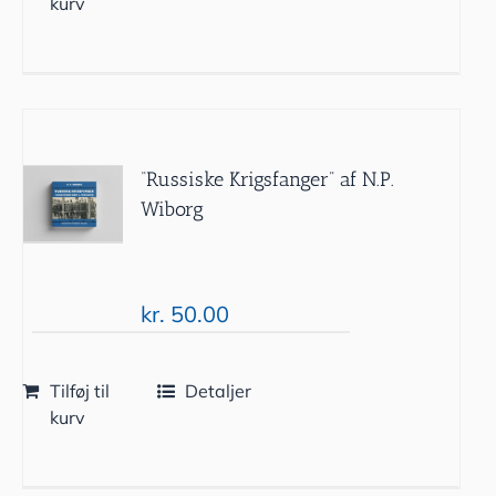
kurv
“Russiske Krigsfanger” af N.P.
Wiborg
kr.
50.00
Tilføj til
Detaljer
kurv