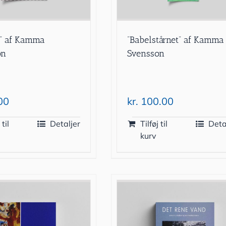
e” af Kamma
”Babelstårnet” af Kamma
on
Svensson
00
kr.
100.00
 til
Detaljer
Tilføj til
Deta
kurv