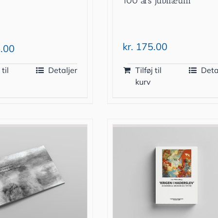
100 års jubilæum
kr.
175.00
.00
 til
Detaljer
Tilføj til
Deta
kurv