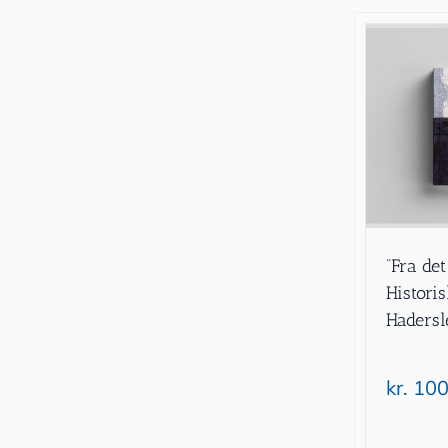
”Fra det 
Historis
Haders
kr.
100