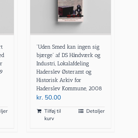
rt
”Uden Smed kan ingen sig
ed
bjærge” af DS Håndværk og
or
Industri, Lokalafdeling
99
Haderslev Østeramt og
Historisk Arkiv for
Haderslev Kommune, 2008
kr.
50.00
ljer
Tilføj til
Detaljer
kurv