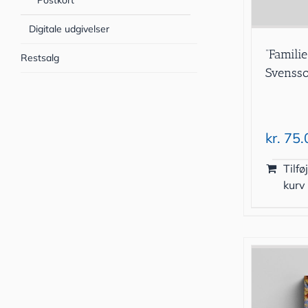
Postkort
Digitale udgivelser
”Famili
Restsalg
Svenss
kr.
75.
Tilføj
kurv