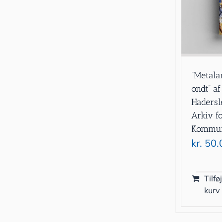
”Metala
ondt” a
Hadersl
Arkiv f
Kommun
kr.
50.
Tilføj
kurv