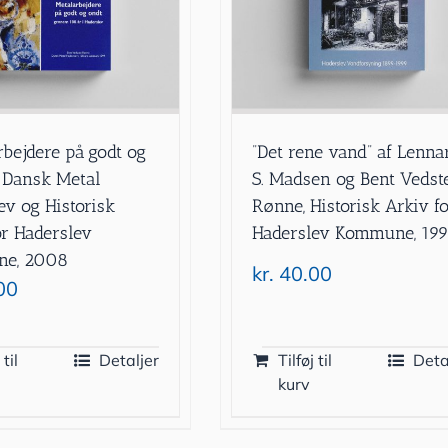
rbejdere på godt og
”Det rene vand” af Lenna
f Dansk Metal
S. Madsen og Bent Vedst
ev og Historisk
Rønne, Historisk Arkiv f
or Haderslev
Haderslev Kommune, 19
e, 2008
kr.
40.00
00
 til
Detaljer
Tilføj til
Deta
kurv