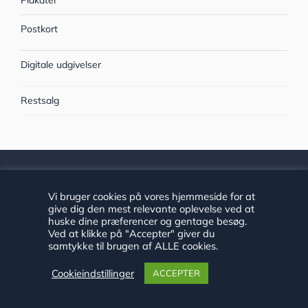
Postkort
Digitale udgivelser
Restsalg
HISTORIE HADERSLEV
Vi bruger cookies på vores hjemmeside for at
give dig den mest relevante oplevelse ved at
Historie Haderslev består af et arkiv og to museer med
huske dine præferencer og gentage besøg.
Ved at klikke på "Accepter" giver du
ansvarsområde i Haderslev Kommune.
samtykke til brugen af ALLE cookies.
Tilgængelighedserklæring
Cookieindstillinger
ACCEPTER