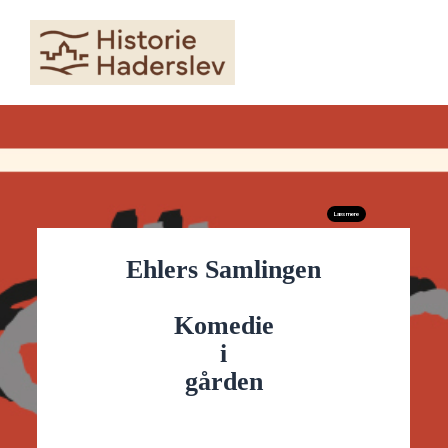
Skip
to
content
Læs mere
Ehlers Samlingen
Komedie
i
gården