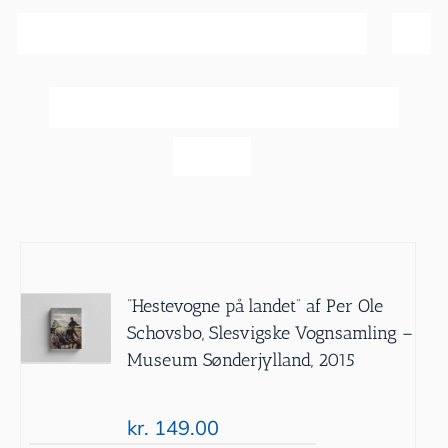
Sortér efter
Dato
Vis
20 produkter
”Hestevogne på landet” af Per Ole
Schovsbo, Slesvigske Vognsamling –
Museum Sønderjylland, 2015
kr.
149.00