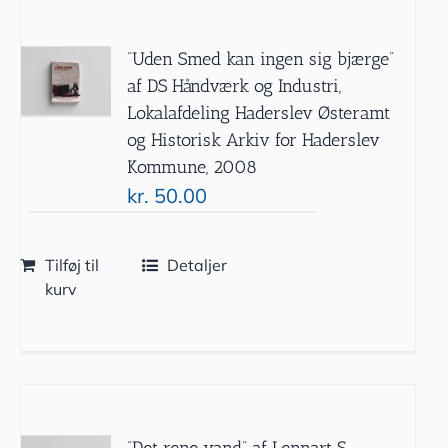
”Uden Smed kan ingen sig bjærge”
af DS Håndværk og Industri,
Lokalafdeling Haderslev Østeramt
og Historisk Arkiv for Haderslev
Kommune, 2008
kr.
50.00
Tilføj til
Detaljer
kurv
”Det rene vand” af Lennart S.