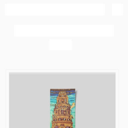
Sortér efter
Navn
Vis
20 produkter