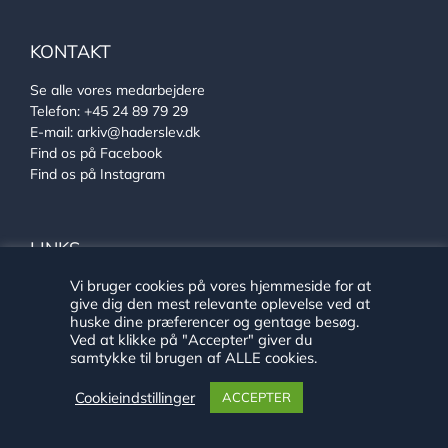
KONTAKT
Se alle vores medarbejdere
Telefon:
+45 24 89 79 29
E-mail:
arkiv@haderslev.dk
Find os på Facebook
Find os på Instagram
LINKS
Vi bruger cookies på vores hjemmeside for at
Ehlers Samlingen
give dig den mest relevante oplevelse ved at
Von Oberbergs hus
huske dine præferencer og gentage besøg.
Sønderjysk arkivsamarbejde
Ved at klikke på "Accepter" giver du
samtykke til brugen af ALLE cookies.
Cookieindstillinger
ACCEPTER